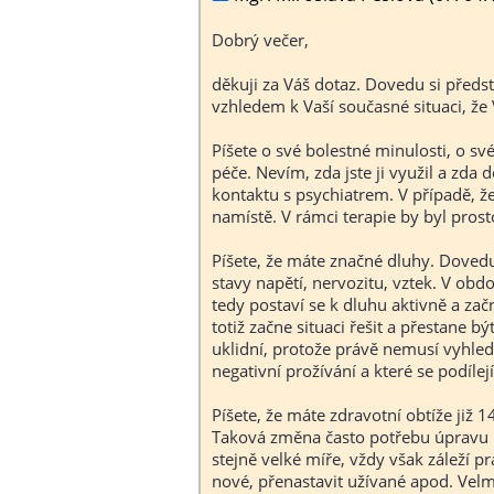
Dobrý večer,
děkuji za Váš dotaz. Dovedu si předst
vzhledem k Vaší současné situaci, že
Píšete o své bolestné minulosti, o sv
péče. Nevím, zda jste ji využil a zda 
kontaktu s psychiatrem. V případě, že
namístě. V rámci terapie by byl prost
Píšete, že máte značné dluhy. Dovedu 
stavy napětí, nervozitu, vztek. V ob
tedy postaví se k dluhu aktivně a zač
totiž začne situaci řešit a přestane 
uklidní, protože právě nemusí vyhledá
negativní prožívání a které se podílej
Píšete, že máte zdravotní obtíže již 
Taková změna často potřebu úpravu n
stejně velké míře, vždy však záleží 
nové, přenastavit užívané apod. Velmi