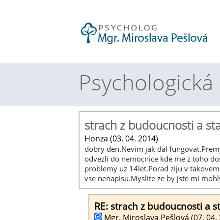
Psychologická
strach z budoucnosti a sta
Honza (03. 04. 2014)
dobry den.Nevim jak dal fungovat.Premys
odvezli do nemocnice kde me z toho dost
problemy uz 14let.Porad ziju v takovem 
vse nenapisu.Myslite ze by jste mi mo
RE: strach z budoucnosti a st
Mgr. Miroslava Pešlová (07. 04.