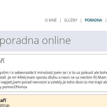
O MNĚ
|
SLUŽBY
|
PORADNA
 poradna online
ří
lim i o sebevrazde.V minulosti jsem se i o to uz pokusil ale bo
ali .Je mi 44let,mam spostu dluhu a navic se uz necitim fit.Mam
napjeti,jsem porad nervozni a vztekly.Je toho dost co me trapi al
hly pomoct?Honza
aří
 2014)