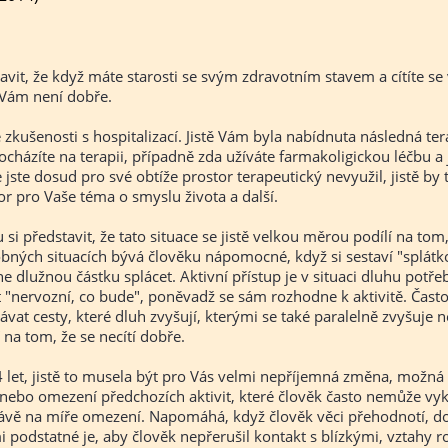
avit, že když máte starosti se svým zdravotním stavem a cítíte se 
 Vám není dobře.
é zkušenosti s hospitalizací. Jistě Vám byla nabídnuta následná te
docházíte na terapii, případně zda užíváte farmakoligickou léčbu a 
 jste dosud pro své obtíže prostor terapeutický nevyužil, jistě by 
or pro Vaše téma o smyslu života a další.
si představit, že tato situace se jistě velkou měrou podílí na tom,
dobných situacích bývá člověku nápomocné, když si sestaví "splátk
ne dlužnou částku splácet. Aktivní přístup je v situaci dluhu potře
být "nervozní, co bude", poněvadž se sám rozhodne k aktivitě. Čas
vat cesty, které dluh zvyšují, kterými se také paralelně zvyšuje n
í na tom, že se necítí dobře.
14 let, jistě to musela být pro Vás velmi nepříjemná změna, možná
ebo omezení předchozích aktivit, které člověk často nemůže vy
právě na míře omezení. Napomáhá, když člověk věci přehodnotí, d
 podstatné je, aby člověk nepřerušil kontakt s blízkými, vztahy ro