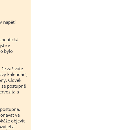
v napětí
rapeutická
jste v
to bylo
 že zažíváte
ový kalendář",
bný. Člověk
to se postupně
ervozita a
 postupná.
konávat ve
okáže objevit
zvíjel a