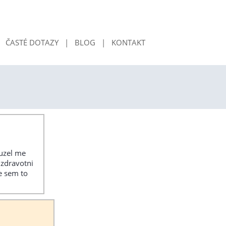
|
ČASTÉ DOTAZY
|
BLOG
|
KONTAKT
huzel me
 zdravotni
e sem to