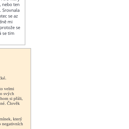
, nebo ten
t. Srovnala
otec se az
ádně mi
protože se
á se tím
žké.
to velmi
 o svých
hom si přáli,
ené. Člověk
omínek, který
o negativních