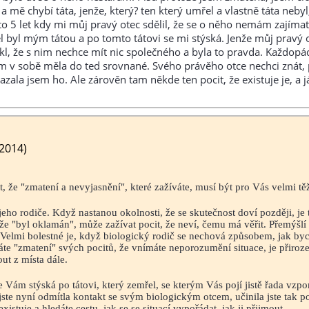
mě chybí táta, jenže, který? ten který umřel a vlastně táta nebyl
e to 5 let kdy mi můj pravý otec sdělil, že se o něho nemám zajíma
el byl mým tátou a po tomto tátovi se mi stýská. Jenže můj pravý 
řekl, že s nim nechce mít nic společného a byla to pravda. Každop
em v sobě měla do ted srovnané. Svého právěho otce nechci znát, 
ala jsem ho. Ale zárověn tam někde ten pocit, že existuje je, a j
 2014)
t, že "zmatení a nevyjasnění", které zažíváte, musí být pro Vás velmi tě
ho rodiče. Když nastanou okolnosti, že se skutečnost doví později, je 
že "byl oklamán", může zažívat pocit, že neví, čemu má věřit. Přemýšlí
. Velmi bolestné je, když biologický rodič se nechová způsobem, jak byc
e "zmatení" svých pocitů, že vnímáte neporozumění situace, je přiroz
ut z místa dále.
e se Vám stýská po tátovi, který zemřel, se kterým Vás pojí jistě řada vzp
ste nyní odmítla kontakt se svým biologickým otcem, učinila jste tak p
stuje a hledáte cestu, jak se se situací vypořádat, jak ji přijmout.