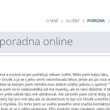
O MNĚ
|
SLUŽBY
|
PORADNA
 poradna online
ná a možná se jen potřebuji někam svěřit. Měla jsem kdysi tátu,
 člověk a já se s jeho smrtí nesmiřovala lehce. Jenže asi po roce 
tele se kterým jsem neměla moc dobré vztahy jednou v opilosti "
že jsem se to nedozvěděla od mé mamky, ale to není důležité. V t
ám ještě někde tátu mě uklidnoval. Ale zárověn jsem od té doby 
erý byl pro mě táta ale ve skutečnosti to byl cizí člověk a tenhle 
ív myslela. Do toho jsem se svého pravého otce snažila kontaktova
 bylo at se o něho nestarám. Píšu protože jsem zmatená, jsem člo