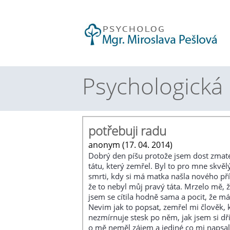
Psychologická
potřebuji radu
anonym (17. 04. 2014)
Dobrý den píšu protože jsem dost zmate
tátu, který zemřel. Byl to pro mne skvělý
smrti, kdy si má matka našla nového pří
že to nebyl můj pravý táta. Mrzelo mě, 
jsem se cítila hodně sama a pocit, že m
Nevim jak to popsat, zemřel mi člověk, kt
nezmírnuje stesk po něm, jak jsem si dř
o mě neměl zájem a jediné co mi napsal