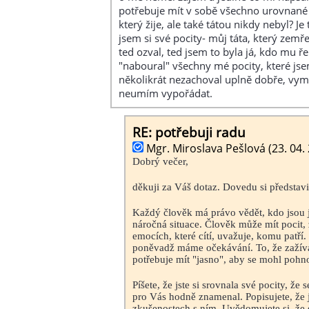
potřebuje mít v sobě všechno urovnané a 
který žije, ale také tátou nikdy nebyl? J
jsem si své pocity- můj táta, který zemř
ted ozval, ted jsem to byla já, kdo mu 
"naboural" všechny mé pocity, které js
několikrát nezachoval uplně dobře, vymaz
neumím vypořádat.
RE: potřebuji radu
Mgr. Miroslava Pešlová (23. 04.
Dobrý večer,
děkuji za Váš dotaz. Dovedu si představi
Každý člověk má právo vědět, kdo jsou je
náročná situace. Člověk může mít pocit, 
emocích, které cítí, uvažuje, komu patří
poněvadž máme očekávání. To, že zažívát
potřebuje mít "jasno", aby se mohl pohno
Píšete, že jste si srovnala své pocity, ž
pro Vás hodně znamenal. Popisujete, že j
zkušenostech s ním. Uvědomujete si, že exi