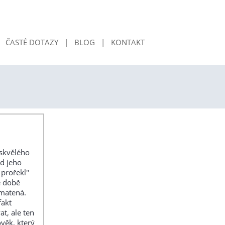
|
ČASTÉ DOTAZY
|
BLOG
|
KONTAKT
 skvělého
od jeho
 prořekl"
é době
zmatená.
fakt
t, ale ten
věk, který